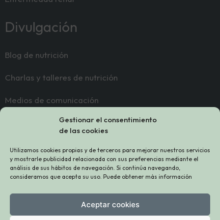
Divulgación
Blog de nutrición
Charlas y talleres de nutrición
Medios de comunicación
Gestionar el consentimiento
Contacto
de las cookies
Utilizamos cookies propias y de terceros para mejorar nuestros servicios
Sobre mí
y mostrarle publicidad relacionada con sus preferencias mediante el
análisis de sus hábitos de navegación. Si continúa navegando,
consideramos que acepta su uso. Puede obtener más información
Contacto
Sígueme
Aceptar cookies