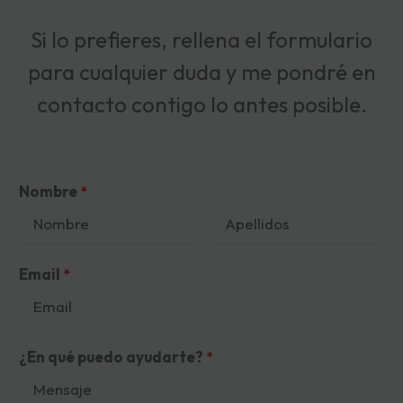
Si lo prefieres, rellena el formulario
para cualquier duda y me pondré en
contacto contigo lo antes posible.
Nombre
*
N
A
o
p
Email
*
m
e
b
l
r
l
e
i
¿En qué puedo ayudarte?
*
d
o