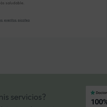
ás saludable.
es
,
eventos
,
picoteo
mis servicios?