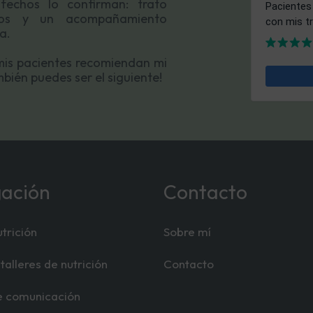
fechos lo confirman: trato
ivos y un acompañamiento
a.
mis pacientes recomiendan mi
bién puedes ser el siguiente!
gación
Contacto
trición
Sobre mí
talleres de nutrición
Contacto
e comunicación