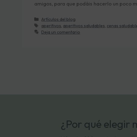
amigos, para que podáis hacerlo un poco m
Artículos del blog
aperitivos
,
aperitivos saludables
,
cenas saludabl
Deja un comentario
¿Por qué elegir 