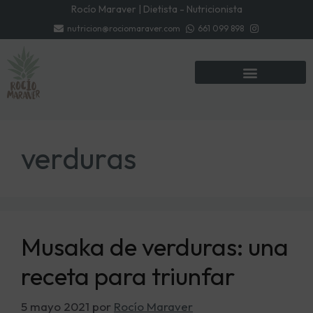
Rocío Maraver | Dietista - Nutricionista
nutricion@rociomaraver.com
661 099 898
verduras
Musaka de verduras: una
receta para triunfar
5 mayo 2021
por
Rocío Maraver