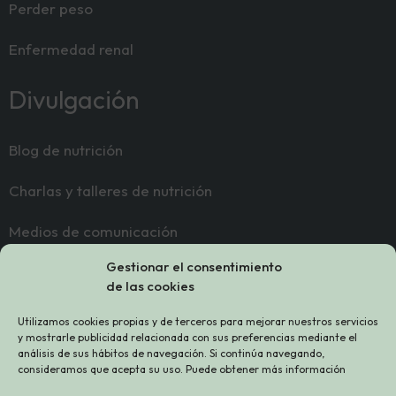
Perder peso
Enfermedad renal
Divulgación
Blog de nutrición
Charlas y talleres de nutrición
Medios de comunicación
Gestionar el consentimiento
Contacto
de las cookies
Utilizamos cookies propias y de terceros para mejorar nuestros servicios
Sobre mí
y mostrarle publicidad relacionada con sus preferencias mediante el
análisis de sus hábitos de navegación. Si continúa navegando,
consideramos que acepta su uso. Puede obtener más información
Contacto